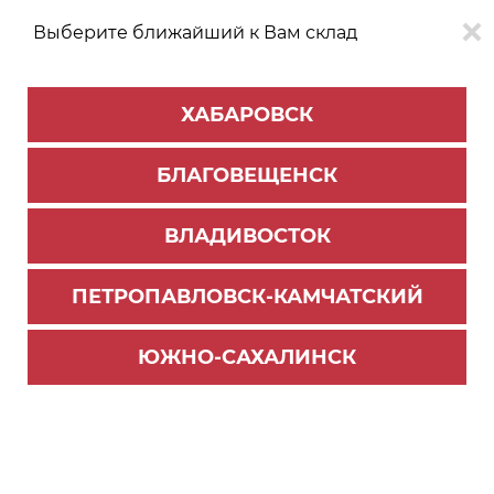
Выберите ближайший к Вам склад
0
0
ХАБАРОВСК
Версия для
Aa
БЛАГОВЕЩЕНСК
слабовидящих
ВЛАДИВОСТОК
КАТАЛОГ
Благовещенск
ТОВАРОВ
ПЕТРОПАВЛОВСК-КАМЧАТСКИЙ
Фурнитура Blum
>
Направляющие скрытого монтажа
>
Направляющие Tandem
>
Комплектующие для направляющих Tandem
ЮЖНО-САХАЛИНСК
Направл. TANDEM 270мм полн.выдв. (6)