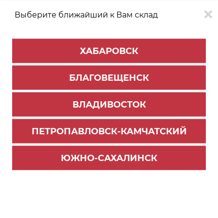
Выберите ближайший к Вам склад
0
0
ХАБАРОВСК
Версия для
Aa
БЛАГОВЕЩЕНСК
слабовидящих
ВЛАДИВОСТОК
КАТАЛОГ
Благовещенск
ТОВАРОВ
ПЕТРОПАВЛОВСК-КАМЧАТСКИЙ
Универсальная фурнитура
>
Реставрационные материалы
Фильтр
ЮЖНО-САХАЛИНСК
СОРТИРОВАТЬ ПО:
Цене
Имени
Наличию