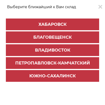
Выберите ближайший к Вам склад
0
0
ХАБАРОВСК
Версия для
Aa
БЛАГОВЕЩЕНСК
слабовидящих
ВЛАДИВОСТОК
КАТАЛОГ
Благовещенск
ТОВАРОВ
ПЕТРОПАВЛОВСК-КАМЧАТСКИЙ
Универсальная фурнитура
>
Реставрационные материалы
>
Воск мягкий
ЮЖНО-САХАЛИНСК
Воск мебельный серый светлый 2101