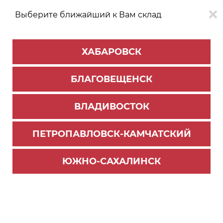
Выберите ближайший к Вам склад
0
0
ХАБАРОВСК
Версия для
Aa
БЛАГОВЕЩЕНСК
слабовидящих
ВЛАДИВОСТОК
КАТАЛОГ
Благовещенск
ТОВАРОВ
ПЕТРОПАВЛОВСК-КАМЧАТСКИЙ
Универсальная фурнитура
>
Реставрационные материалы
>
Воск мягкий
ЮЖНО-САХАЛИНСК
Воск мебельный бук натуральный