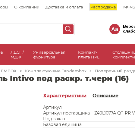
торы
О компании
Доставка и оплата
Распродажа
МФ-Б
Верс
Aa
слаб
ра
ЛДСП/
Универсальная
Компакт-
Столешни
МДФ
фурнитура
плита HPL
комплект
NDEMBOX
>
Комплектующие Tandembox
>
Поперечный раздели
Intivo под раскр. т.черн (16)
Характеристики
Описание
Артикул
Артикул поставщика
Z40L1077A QT-PR V
Под заказ
Базовая единица