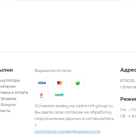
ылки
Адре
Варианты оплаты
ькуляторы
675029,
омпании
г.Благо
тавка и оплата
продажа
Режи
-Бонусы
Оставляя заявку на сайте mf-group.ru,
Пн. – Пт
такты
Вы даете свое согласие на обработку
Сб.: с 9
персональных данных и соглашаетесь
с
политикой конфидециальности