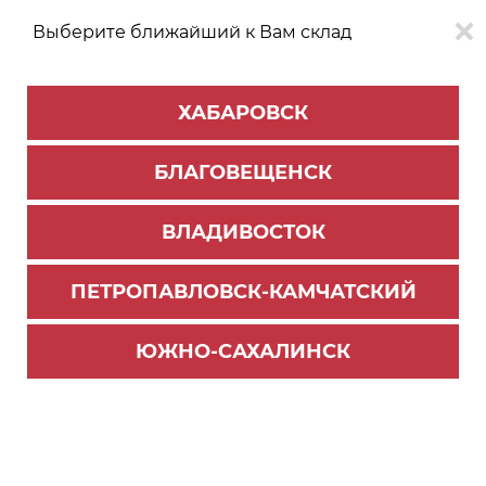
Выберите ближайший к Вам склад
0
0
ХАБАРОВСК
Версия для
Aa
БЛАГОВЕЩЕНСК
слабовидящих
ВЛАДИВОСТОК
КАТАЛОГ
Благовещенск
ТОВАРОВ
ПЕТРОПАВЛОВСК-КАМЧАТСКИЙ
Универсальная фурнитура
>
Реставрационные материалы
>
Карандаш мебельный
ЮЖНО-САХАЛИНСК
Карандаш мебельный дуб седан П/ЗАКАЗ