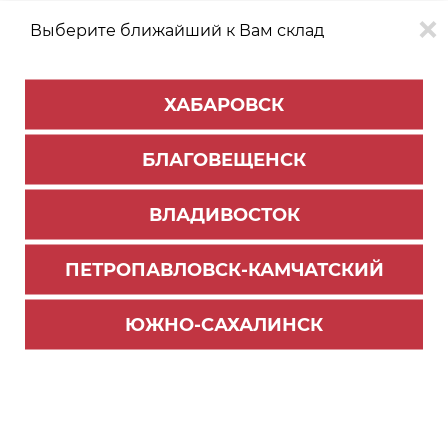
Выберите ближайший к Вам склад
0
0
ХАБАРОВСК
Версия для
Aa
БЛАГОВЕЩЕНСК
слабовидящих
ВЛАДИВОСТОК
КАТАЛОГ
Благовещенск
ТОВАРОВ
ПЕТРОПАВЛОВСК-КАМЧАТСКИЙ
Универсальная фурнитура
>
Реставрационные материалы
>
Карандаш мебельный
ЮЖНО-САХАЛИНСК
Карандаш мебельный бук П/ЗАКАЗ