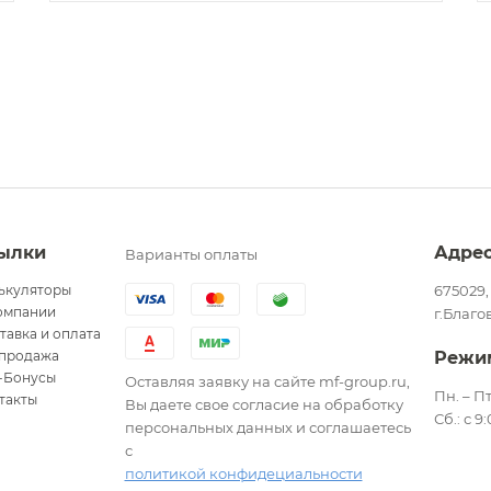
ылки
Адре
Варианты оплаты
ькуляторы
675029,
омпании
г.Благо
тавка и оплата
продажа
Режи
-Бонусы
Оставляя заявку на сайте mf-group.ru,
Пн. – Пт
такты
Вы даете свое согласие на обработку
Сб.: с 9
персональных данных и соглашаетесь
с
политикой конфидециальности