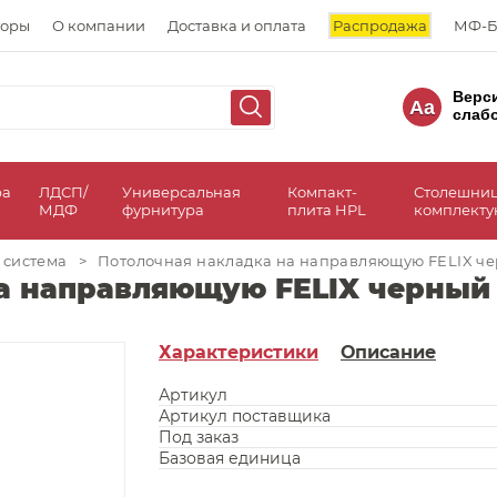
торы
О компании
Доставка и оплата
Распродажа
МФ-Б
Верс
Aa
слаб
ра
ЛДСП/
Универсальная
Компакт-
Столешни
МДФ
фурнитура
плита HPL
комплект
 система
>
Потолочная накладка на направляющую FELIX че
а направляющую FELIX черный 
Характеристики
Описание
Артикул
Артикул поставщика
Под заказ
Базовая единица