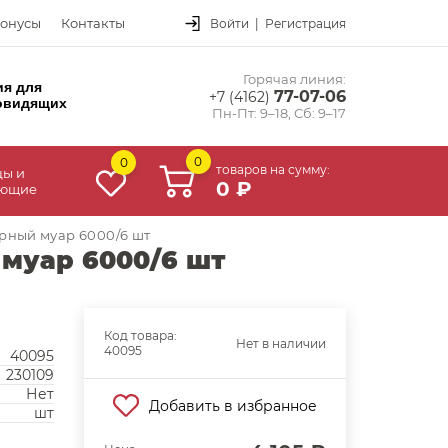
онусы
Контакты
Войти
|
Регистрация
Горячая линия:
ия для
77-07-06
+7 (4162)
овидящих
Пн-Пт: 9–18, Сб: 9–17
0
0
товаров на сумму:
цы и
0 ₽
ующие
рный муар 6000/6 шт
муар 6000/6 шт
Код товара:
Нет в наличии
40095
40095
230109
Нет
Добавить в избранное
шт