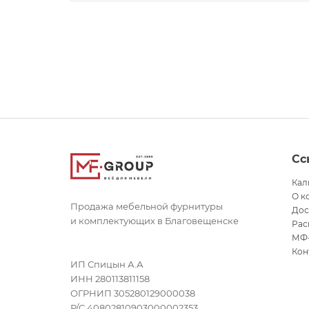
Сс
Кал
О к
Продажа мебельной фурнитуры
Дос
и комплектующих в Благовещенске
Рас
МФ
Кон
ИП Спицын А.А
ИНН 280113811158
ОГРНИП 305280129000038
Р/С 40802810903000002353