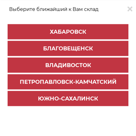
Выберите ближайший к Вам склад
0
0
ХАБАРОВСК
Версия для
Aa
БЛАГОВЕЩЕНСК
слабовидящих
ВЛАДИВОСТОК
КАТАЛОГ
Благовещенск
ТОВАРОВ
ПЕТРОПАВЛОВСК-КАМЧАТСКИЙ
Профиль Алюминиевый PREMIAL
>
Подвесная система
Заглушки торцевые FELIX, серый
ЮЖНО-САХАЛИНСК