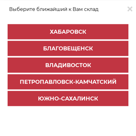
Выберите ближайший к Вам склад
0
0
ХАБАРОВСК
Версия для
Aa
БЛАГОВЕЩЕНСК
слабовидящих
ВЛАДИВОСТОК
КАТАЛОГ
Благовещенск
ТОВАРОВ
ПЕТРОПАВЛОВСК-КАМЧАТСКИЙ
Комплектующие для шкафов
Фильтр
ЮЖНО-САХАЛИНСК
СОРТИРОВАТЬ ПО:
Цене
Имени
Наличию