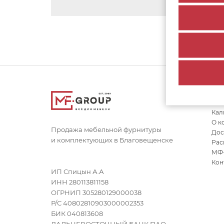
Сс
Кал
О к
Продажа мебельной фурнитуры
Дос
и комплектующих в Благовещенске
Рас
МФ
Кон
ИП Спицын А.А
ИНН 280113811158
ОГРНИП 305280129000038
Р/С 40802810903000002353
БИК 040813608