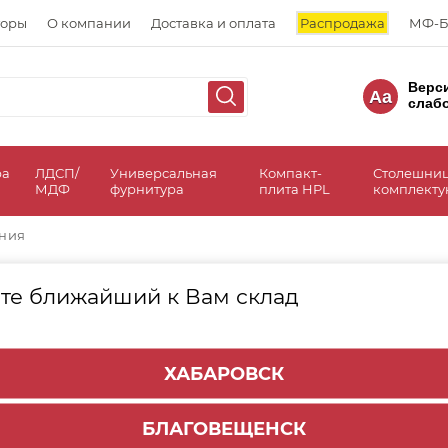
торы
О компании
Доставка и оплата
Распродажа
МФ-Б
Верс
Aa
слаб
ра
ЛДСП/
Универсальная
Компакт-
Столешни
МДФ
фурнитура
плита HPL
комплект
ения
те ближайший к Вам склад
СОРТИРОВАТЬ ПО:
Цене
Имени
Н
ХАБАРОВСК
БЛАГОВЕЩЕНСК