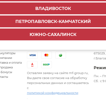
ВЛАДИВОСТОК
ПЕТРОПАВЛОВСК-КАМЧАТСКИЙ
ЮЖНО-САХАЛИНСК
ылки
Адре
Варианты оплаты
ькуляторы
675029,
омпании
г.Благо
тавка и оплата
продажа
Режи
-Бонусы
Оставляя заявку на сайте mf-group.ru,
Пн. – Пт
такты
Вы даете свое согласие на обработку
Сб.: с 9
персональных данных и соглашаетесь
с
политикой конфидециальности
.