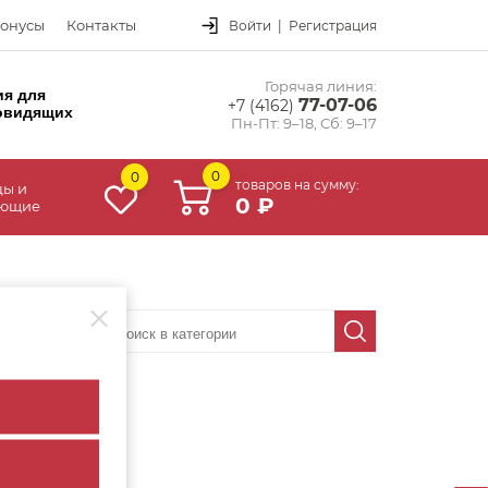
онусы
Контакты
Войти
|
Регистрация
Горячая линия:
ия для
77-07-06
+7 (4162)
овидящих
Пн-Пт: 9–18, Сб: 9–17
0
0
товаров на сумму:
цы и
0 ₽
ующие
аличию