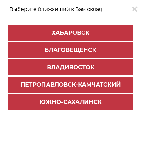
Выберите ближайший к Вам склад
0
0
ХАБАРОВСК
Версия для
Aa
БЛАГОВЕЩЕНСК
слабовидящих
ВЛАДИВОСТОК
КАТАЛОГ
Благовещенск
ТОВАРОВ
ПЕТРОПАВЛОВСК-КАМЧАТСКИЙ
Фурнитура Blum
>
AVENTOS - подъемные механизмы
Aventos HS –
ЮЖНО-САХАЛИНСК
откидной
подемник