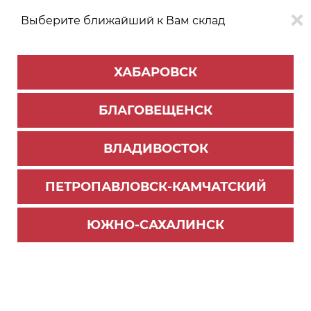
Выберите ближайший к Вам склад
0
0
ХАБАРОВСК
Версия для
Aa
БЛАГОВЕЩЕНСК
слабовидящих
ВЛАДИВОСТОК
КАТАЛОГ
Благовещенск
ТОВАРОВ
ПЕТРОПАВЛОВСК-КАМЧАТСКИЙ
Главная страница
>
Новости
MF-Bonus
ЮЖНО-САХАЛИНСК