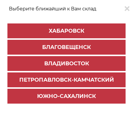
Выберите ближайший к Вам склад
0
0
ХАБАРОВСК
Версия для
Aa
БЛАГОВЕЩЕНСК
слабовидящих
ВЛАДИВОСТОК
КАТАЛОГ
Благовещенск
ТОВАРОВ
ПЕТРОПАВЛОВСК-КАМЧАТСКИЙ
Профиль Алюминиевый PREMIAL
>
Классический профиль
Комплект 2000 мм профиля купе, Черный муа
ЮЖНО-САХАЛИНСК
р (чр 1940мм)