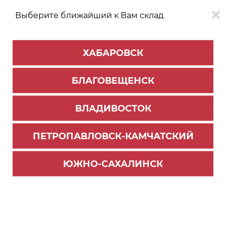
Выберите ближайший к Вам склад
0
0
ХАБАРОВСК
Версия для
Aa
БЛАГОВЕЩЕНСК
слабовидящих
ВЛАДИВОСТОК
КАТАЛОГ
Благовещенск
ТОВАРОВ
ПЕТРОПАВЛОВСК-КАМЧАТСКИЙ
Мойки кухонные
>
Комплектующие к мойкам
Коландер универсальный пластик
ЮЖНО-САХАЛИНСК