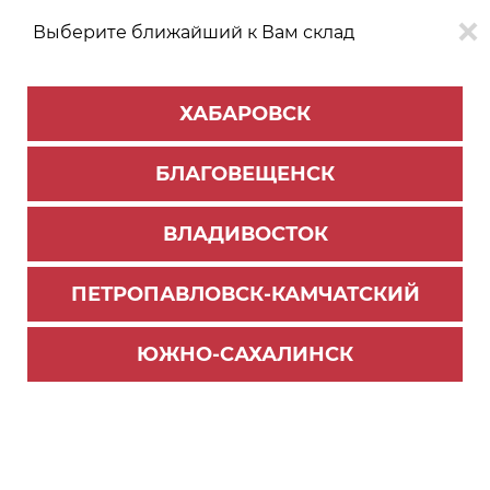
Выберите ближайший к Вам склад
0
0
ХАБАРОВСК
Версия для
Aa
БЛАГОВЕЩЕНСК
слабовидящих
ВЛАДИВОСТОК
КАТАЛОГ
Благовещенск
ТОВАРОВ
ПЕТРОПАВЛОВСК-КАМЧАТСКИЙ
Комплектующие для шкафов
>
Уголки монтажные
Уголок крепежный маленький УК (Дуб сонома
ЮЖНО-САХАЛИНСК
12)