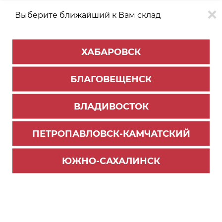
Выберите ближайший к Вам склад
0
0
ХАБАРОВСК
Версия для
Aa
БЛАГОВЕЩЕНСК
слабовидящих
ВЛАДИВОСТОК
КАТАЛОГ
Благовещенск
ТОВАРОВ
ПЕТРОПАВЛОВСК-КАМЧАТСКИЙ
Фильтр
ЮЖНО-САХАЛИНСК
СОРТИРОВАТЬ ПО:
Цене
Имени
Наличию