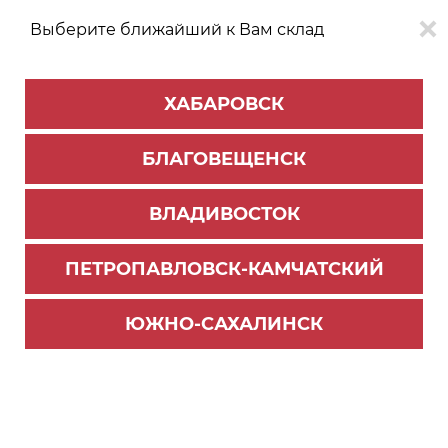
Выберите ближайший к Вам склад
0
0
ХАБАРОВСК
Версия для
Aa
БЛАГОВЕЩЕНСК
слабовидящих
ВЛАДИВОСТОК
КАТАЛОГ
Благовещенск
ТОВАРОВ
ПЕТРОПАВЛОВСК-КАМЧАТСКИЙ
Мебельная фурнитура
>
Ящики СТАРТ и направляющие
>
Ящики металлобоксы
ЮЖНО-САХАЛИНСК
MB00081W/270 Релинг продольный для MB бе
лый (50) ВЫВОД!