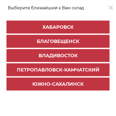
Выберите ближайший к Вам склад
0
0
ХАБАРОВСК
Версия для
Aa
БЛАГОВЕЩЕНСК
слабовидящих
ВЛАДИВОСТОК
КАТАЛОГ
Благовещенск
ТОВАРОВ
ПЕТРОПАВЛОВСК-КАМЧАТСКИЙ
Мебельная фурнитура
>
Ящики СТАРТ и направляющие
Скрытые направляющие B-SLIDE
ЮЖНО-САХАЛИНСК
Фильтр