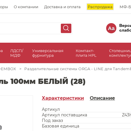
торы
О компании
Доставка и оплата
Распродажа
МФ-Б
Верс
Aa
слаб
ра
ЛДСП/
Универсальная
Компакт-
Столешни
МДФ
фурнитура
плита HPL
комплект
NDEMBOX
>
Разделительные системы ORGA - LINE для Tandem
ь 100мм БЕЛЫЙ (28)
Характеристики
Описание
Артикул
Артикул поставщика
Z43H
Под заказ
Базовая единица