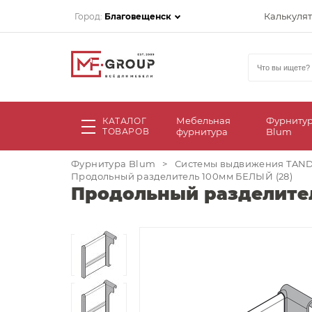
Калькуля
Город:
Благовещенск
Мебельная
Фурниту
КАТАЛОГ
ТОВАРОВ
фурнитура
Blum
Фурнитура Blum
>
Системы выдвижения TA
Продольный разделитель 100мм БЕЛЫЙ (28)
Продольный разделител