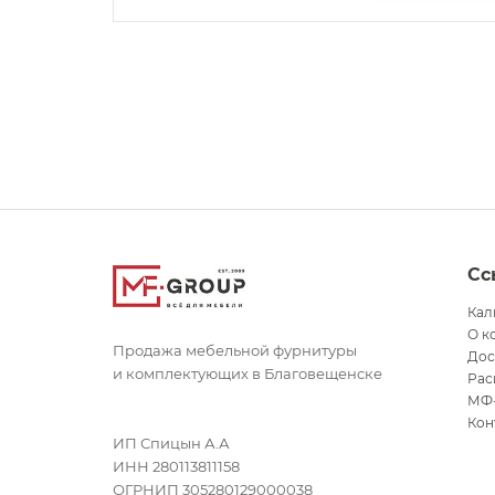
Сс
Кал
О к
Продажа мебельной фурнитуры
Дос
и комплектующих в Благовещенске
Рас
МФ
Кон
ИП Спицын А.А
ИНН 280113811158
ОГРНИП 305280129000038