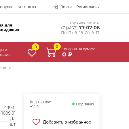
онусы
Контакты
Войти
|
Регистрация
Горячая линия:
ия для
77-07-06
+7 (4162)
овидящих
Пн-Пт: 9–18, Сб: 9–17
0
0
товаров на сумму:
цы и
0 ₽
ующие
box
>
Код товара:
Под заказ
49931
49931
100S.01
Да
Добавить в избранное
шт