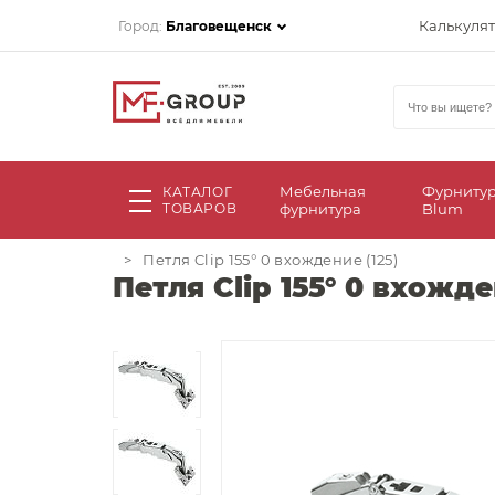
Калькуля
Город:
Благовещенск
Мебельная
Фурниту
КАТАЛОГ
ТОВАРОВ
фурнитура
Blum
>
Петля Clip 155° 0 вхождение (125)
Петля Clip 155° 0 вхожде