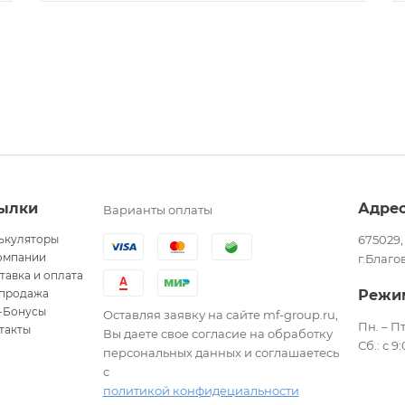
ылки
Адре
Варианты оплаты
ькуляторы
675029,
омпании
г.Благо
тавка и оплата
продажа
Режи
-Бонусы
Оставляя заявку на сайте mf-group.ru,
Пн. – Пт
такты
Вы даете свое согласие на обработку
Сб.: с 9
персональных данных и соглашаетесь
с
политикой конфидециальности