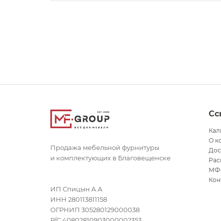
Сс
Кал
О к
Продажа мебельной фурнитуры
Дос
и комплектующих в Благовещенске
Рас
МФ
Кон
ИП Спицын А.А
ИНН 280113811158
ОГРНИП 305280129000038
Р/С 40802810903000002353