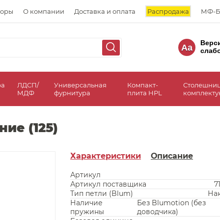
торы
О компании
Доставка и оплата
Распродажа
МФ-Б
Верс
Aa
слаб
ра
ЛДСП/
Универсальная
Компакт-
Столешни
МДФ
фурнитура
плита HPL
комплект
ние (125)
Характеристики
Описание
Артикул
Артикул поставщика
7
Тип петли (Blum)
На
Наличие
Без Blumotion (без
пружины
доводчика)