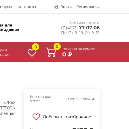
онусы
Контакты
Войти
|
Регистрация
Горячая линия:
ия для
77-07-06
+7 (4162)
овидящих
Пн-Пт: 9–18, Сб: 9–17
0
0
товаров на сумму:
цы и
0 ₽
ующие
Код товара:
Нет в наличии
57865
57865
1T7500N
кладная
Добавить в избранное