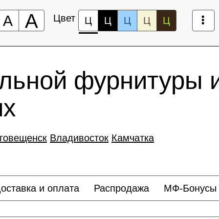
А
А
Цвет
Ц
Ц
Ц
Ц
Ц
льной фурнитуры 
иx
говещенск
Владивосток
Камчатка
оставка и оплата
Распродажа
МФ-Бонусы