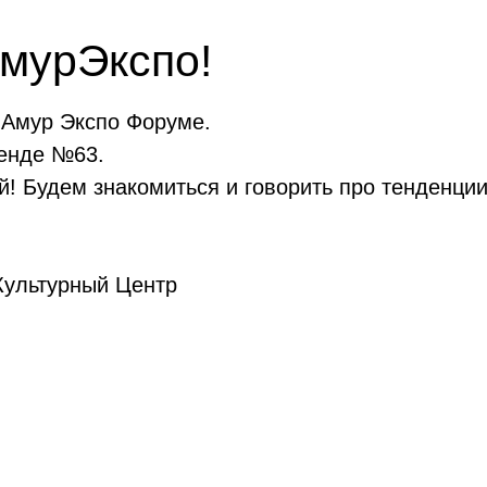
АмурЭкспо!
 Амур Экспо Форуме.
тенде №63.
й! Будем знакомиться и говорить про тенденци
Культурный Центр