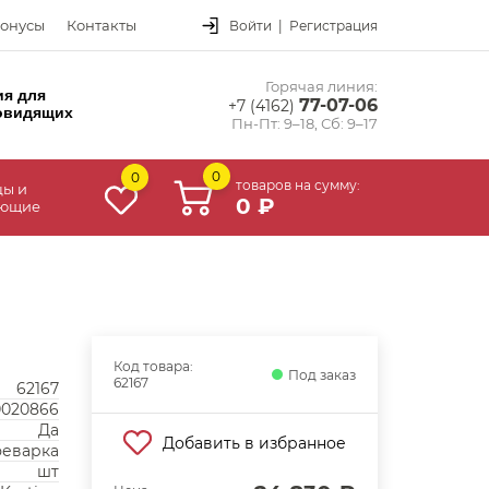
онусы
Контакты
Войти
|
Регистрация
Горячая линия:
ия для
77-07-06
+7 (4162)
овидящих
Пн-Пт: 9–18, Сб: 9–17
0
0
товаров на сумму:
цы и
0 ₽
ующие
Код товара:
Под заказ
62167
62167
0020866
Да
Добавить в избранное
еварка
шт