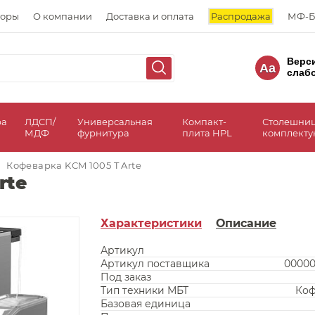
торы
О компании
Доставка и оплата
Распродажа
МФ-Б
Верс
Aa
слаб
ра
ЛДСП/
Универсальная
Компакт-
Столешни
МДФ
фурнитура
плита HPL
комплект
Кофеварка KCM 1005 T Arte
rte
Характеристики
Описание
Артикул
Артикул поставщика
0000
Под заказ
Тип техники МБТ
Коф
Базовая единица