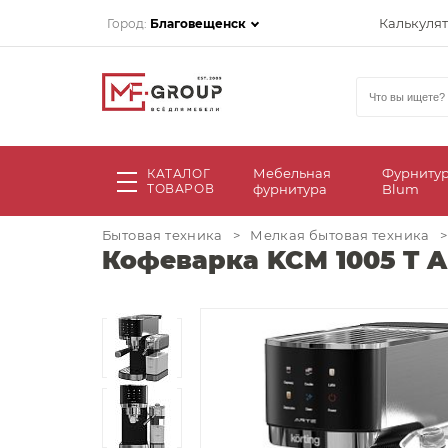
Калькуля
Город:
Благовещенск
Мебельная
Фурниту
КАТАЛОГ
ТОВАРОВ
фурнитура
Blum
Бытовая техника
>
Мелкая бытовая техника
>
Кофеварка KCM 1005 T A