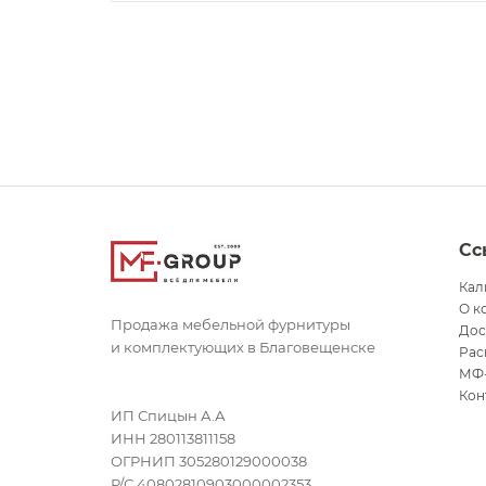
Сс
Кал
О к
Продажа мебельной фурнитуры
Дос
и комплектующих в Благовещенске
Рас
МФ
Кон
ИП Спицын А.А
ИНН 280113811158
ОГРНИП 305280129000038
Р/С 40802810903000002353