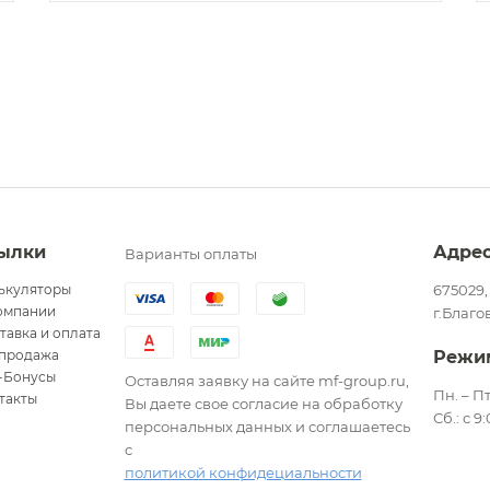
ылки
Адре
Варианты оплаты
ькуляторы
675029,
омпании
г.Благо
тавка и оплата
продажа
Режи
-Бонусы
Оставляя заявку на сайте mf-group.ru,
Пн. – Пт
такты
Вы даете свое согласие на обработку
Сб.: с 9
персональных данных и соглашаетесь
с
политикой конфидециальности