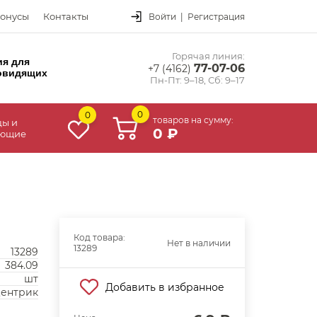
онусы
Контакты
Войти
|
Регистрация
Горячая линия:
ия для
77-07-06
+7 (4162)
овидящих
Пн-Пт: 9–18, Сб: 9–17
0
0
товаров на сумму:
цы и
0 ₽
ующие
Код товара:
Нет в наличии
13289
13289
384.09
шт
Добавить в избранное
центрик