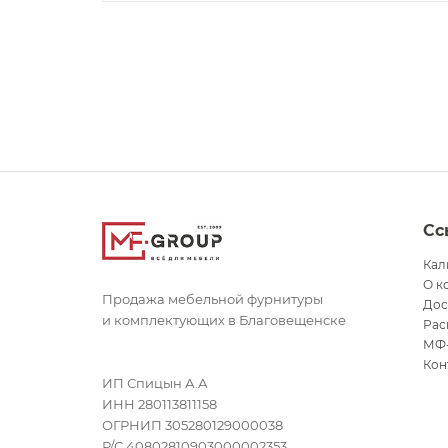
Сс
Кал
О к
Продажа мебельной фурнитуры
Дос
и комплектующих в Благовещенске
Рас
МФ
Кон
ИП Спицын А.А
ИНН 280113811158
ОГРНИП 305280129000038
Р/С 40802810903000002353