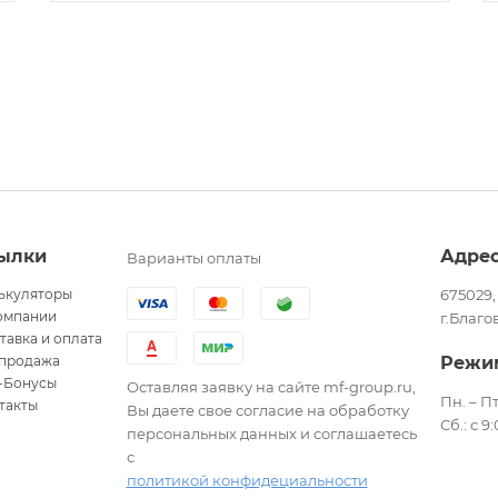
ылки
Адре
Варианты оплаты
ькуляторы
675029,
омпании
г.Благо
тавка и оплата
продажа
Режи
-Бонусы
Оставляя заявку на сайте mf-group.ru,
Пн. – Пт
такты
Вы даете свое согласие на обработку
Сб.: с 9
персональных данных и соглашаетесь
с
политикой конфидециальности