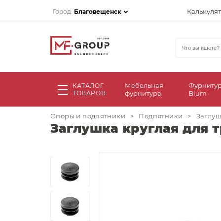
Калькуля
Город:
Благовещенск
Мебельная
Фурниту
КАТАЛОГ
ТОВАРОВ
фурнитура
Blum
Опоры и подпятники
>
Подпятники
>
Заглуш
Заглушка круглая для 