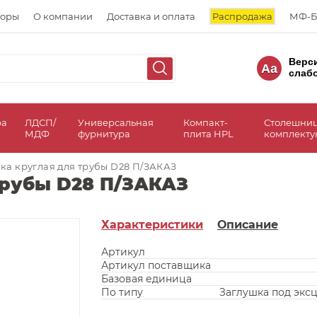
торы
О компании
Доставка и оплата
Распродажа
МФ-Б
Верс
Aa
слаб
ра
ЛДСП/
Универсальная
Компакт-
Столешни
МДФ
фурнитура
плита HPL
комплект
ка круглая для трубы D28 П/ЗАКАЗ
трубы D28 П/ЗАКАЗ
Характеристики
Описание
Артикул
Артикул поставщика
Базовая единица
По типу
Заглушка под экс