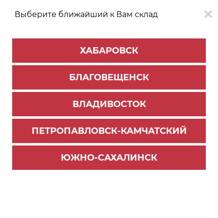
Выберите ближайший к Вам склад
0
0
ХАБАРОВСК
Версия для
Aa
БЛАГОВЕЩЕНСК
слабовидящих
ВЛАДИВОСТОК
КАТАЛОГ
Благовещенск
ТОВАРОВ
ПЕТРОПАВЛОВСК-КАМЧАТСКИЙ
Опоры и подпятники
>
Подпятники
Подпятник мебельный, бежевый (500/4000)
ЮЖНО-САХАЛИНСК