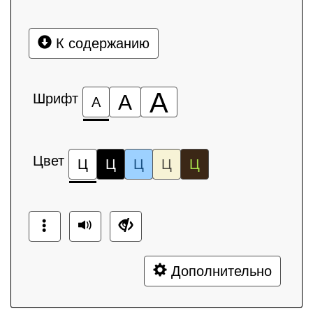
К содержанию
А
Шрифт
А
А
Цвет
Ц
Ц
Ц
Ц
Ц
Дополнительно