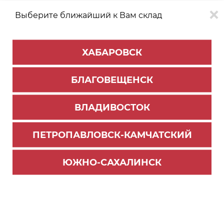
Выберите ближайший к Вам склад
0
0
ХАБАРОВСК
Версия для
Aa
БЛАГОВЕЩЕНСК
слабовидящих
ВЛАДИВОСТОК
КАТАЛОГ
Благовещенск
ТОВАРОВ
ПЕТРОПАВЛОВСК-КАМЧАТСКИЙ
Цокольные системы
>
Цоколь и комплектующие
Торцевая заглушка Н-100 (25 Бетон светлый) ш
ЮЖНО-САХАЛИНСК
т.