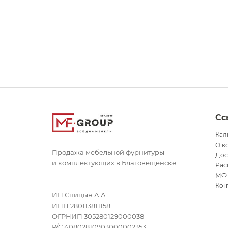
Сс
Кал
О к
Продажа мебельной фурнитуры
Дос
и комплектующих в Благовещенске
Рас
МФ
Кон
ИП Спицын А.А
ИНН 280113811158
ОГРНИП 305280129000038
Р/С 40802810903000002353