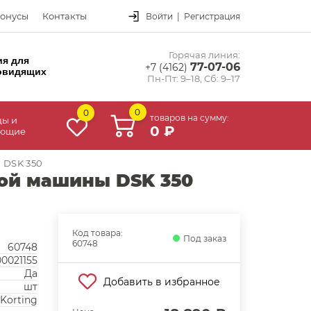
онусы
Контакты
Войти
|
Регистрация
Горячая линия:
ия для
77-07-06
+7 (4162)
овидящих
Пн-Пт: 9–18, Сб: 9–17
0
0
товаров на сумму:
цы и
0 ₽
ующие
 DSK 350
ой машины DSK 350
Код товара:
Под заказ
60748
60748
0021155
Да
Добавить в избранное
шт
Korting