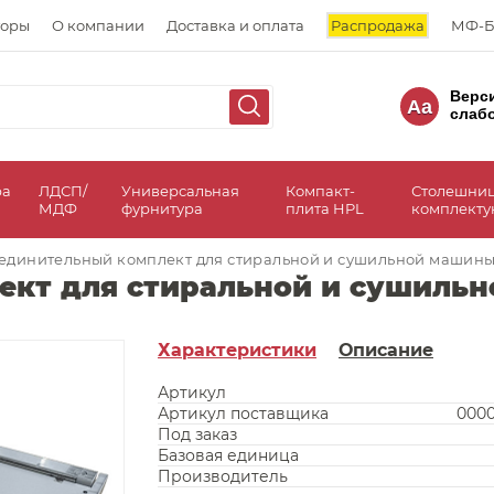
торы
О компании
Доставка и оплата
Распродажа
МФ-Б
Верс
Aa
слаб
ра
ЛДСП/
Универсальная
Компакт-
Столешни
МДФ
фурнитура
плита HPL
комплект
единительный комплект для стиральной и сушильной машины
ект для стиральной и сушильн
Характеристики
Описание
Артикул
Артикул поставщика
0000
Под заказ
Базовая единица
Производитель