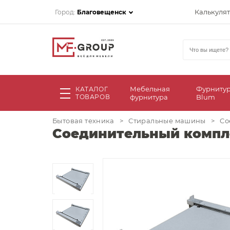
Калькуля
Город:
Благовещенск
Мебельная
Фурниту
КАТАЛОГ
ТОВАРОВ
фурнитура
Blum
Бытовая техника
>
Стиральные машины
>
Cо
Cоединительный компл