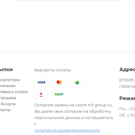
ылки
Адре
Варианты оплаты
ькуляторы
675029,
омпании
г.Благо
тавка и оплата
продажа
Режи
-Бонусы
Оставляя заявку на сайте mf-group.ru,
Пн. – Пт
такты
Вы даете свое согласие на обработку
Сб.: с 9
персональных данных и соглашаетесь
с
политикой конфидециальности