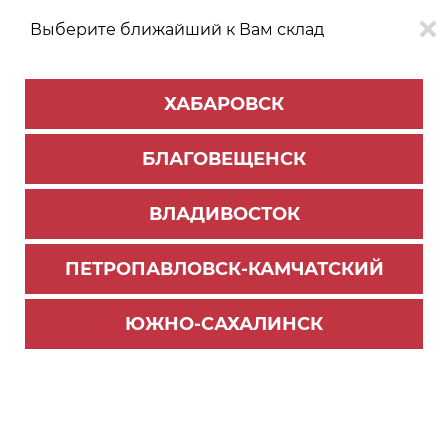
Выберите ближайший к Вам склад
0
0
ХАБАРОВСК
Версия для
Aa
БЛАГОВЕЩЕНСК
слабовидящих
ВЛАДИВОСТОК
КАТАЛОГ
Благовещенск
ТОВАРОВ
ПЕТРОПАВЛОВСК-КАМЧАТСКИЙ
Ручка профиль GOLA
>
Ручка профиль MF
Уголок внутренний для C-образного профиля
ЮЖНО-САХАЛИНСК
№17, золото (50)