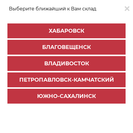
Выберите ближайший к Вам склад
0
0
ХАБАРОВСК
Версия для
Aa
БЛАГОВЕЩЕНСК
слабовидящих
ВЛАДИВОСТОК
КАТАЛОГ
Благовещенск
ТОВАРОВ
ПЕТРОПАВЛОВСК-КАМЧАТСКИЙ
Ручка профиль GOLA
>
Ручка профиль MF
Профиль кухонный вертикальный средний (С),
ЮЖНО-САХАЛИНСК
6000 мм (16мм), белый глянец (6)