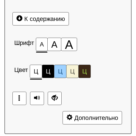
К содержанию
А
Шрифт
А
А
Цвет
Ц
Ц
Ц
Ц
Ц
Дополнительно