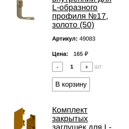
L-образного
профиля №17,
золото (50)
Артикул:
49083
Цена:
165 ₽
шт
-
+
В корзину
Комплект
закрытых
заглушек для L-