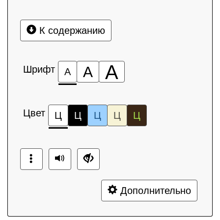
К содержанию
А
Шрифт
А
А
Цвет
Ц
Ц
Ц
Ц
Ц
Дополнительно