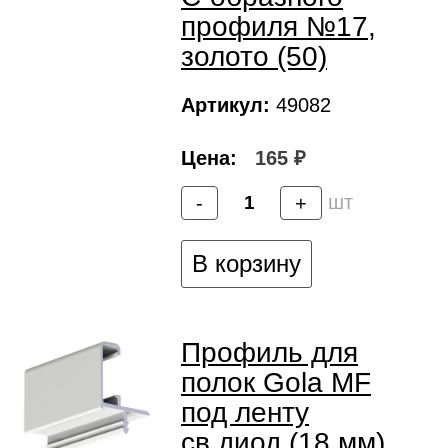
профиля №17,
золото (50)
Артикул:
49082
Цена:
165 ₽
шт
-
+
В корзину
Профиль для
полок Gola MF
под ленту
св.диод.(18 мм),