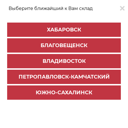
Выберите ближайший к Вам склад
0
0
ХАБАРОВСК
Версия для
Aa
БЛАГОВЕЩЕНСК
слабовидящих
ВЛАДИВОСТОК
КАТАЛОГ
Благовещенск
ТОВАРОВ
ПЕТРОПАВЛОВСК-КАМЧАТСКИЙ
Ручка профиль GOLA
>
Ручка профиль MF
Комплект закрытых заглушек для С-образного
ЮЖНО-САХАЛИНСК
профиля (2 шт.) №17, золото (50)