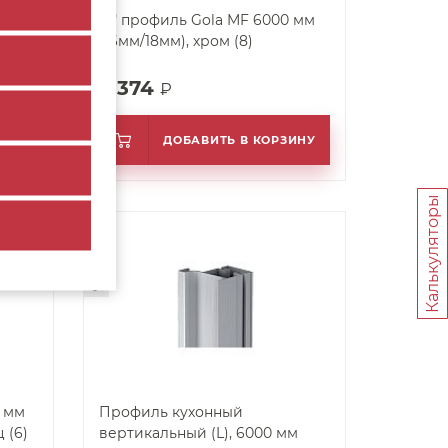
"L" профиль Gola MF 6000 мм
),
(16мм/18мм), хром (8)
янец
3 374
₽
ИНУ
ДОБАВИТЬ В КОРЗИНУ
Калькуляторы
арт. 40426
Профиль кухонный
 (6)
вертикальный (L), 6000 мм