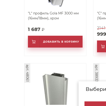
"L" профиль Gola MF 3000 мм
"C" пр
(16мм/18мм), хром
(16м
2141
1 687
₽
99
ДОБАВИТЬ В КОРЗИНУ
арт. 48061
арт. 38933
Выбери