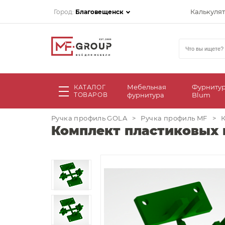
Калькуля
Город:
Благовещенск
Мебельная
Фурниту
КАТАЛОГ
ТОВАРОВ
фурнитура
Blum
Ручка профиль GOLA
>
Ручка профиль MF
>
К
Комплект пластиковых 