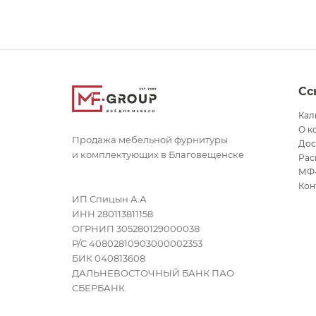
Сс
Кал
О к
Продажа мебельной фурнитуры
Дос
и комплектующих в Благовещенске
Рас
МФ
Кон
ИП Спицын А.А
ИНН 280113811158
ОГРНИП 305280129000038
Р/С 40802810903000002353
БИК 040813608
ДАЛЬНЕВОСТОЧНЫЙ БАНК ПАО
СБЕРБАНК