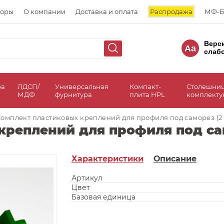
торы
О компании
Доставка и оплата
Распродажа
МФ-Б
Верс
Aa
слаб
ра
ЛДСП/
Универсальная
Компакт-
Столешни
МДФ
фурнитура
плита HPL
комплект
омплект пластиковых креплений для профиля под саморез (2 
креплений для профиля под сам
Характеристики
Описание
Артикул
Цвет
Базовая единица