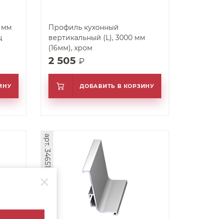
Профиль кухонный
ц
вертикальный (L), 3000 мм
(16мм), хром
2 505
₽
ИНУ
ДОБАВИТЬ В КОРЗИНУ
арт. 34651