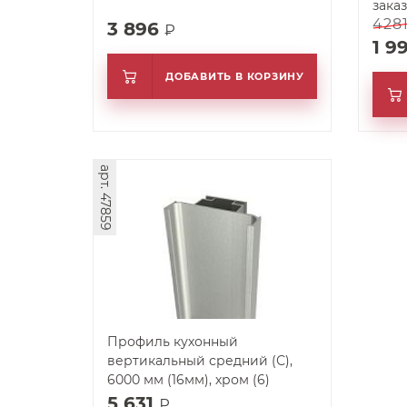
зака
428
3 896
₽
1 9
ДОБАВИТЬ В КОРЗИНУ
арт. 47859
Профиль кухонный
вертикальный средний (С),
6000 мм (16мм), хром (6)
5 631
₽