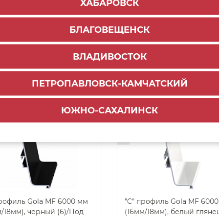
ХАБАРОВСК
иль кухонный
Профиль кухонный
икальный (L), 3000 мм
вертикальный средний (С
БЛАГОВЕЩЕНСК
м), белый глянец
3000 мм (16мм), белый гл
994
3 251
₽
₽
ВЛАДИВОСТОК
ДОБАВИТЬ В КОРЗИНУ
ДОБАВИТЬ В КОРЗ
ПЕТРОПАВЛОВСК-КАМЧАТСКИЙ
ЮЖНО-САХАЛИНСК
арт. 34658
-53%
офиль Gola MF 6000 мм
"C" профиль Gola MF 6000 мм
м/18мм), черный (6)/Под
(16мм/18мм), белый глянец