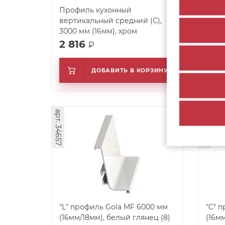
Профиль кухонный
Проф
вертикальный средний (С),
верт
3000 мм (16мм), хром
(16м
2 816
2 
₽
ДОБАВИТЬ В КОРЗИНУ
арт. 34657
арт. 34635
"L" профиль Gola MF 6000 мм
"C" пр
(16мм/18мм), белый глянец (8)
(16м