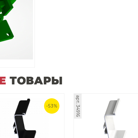
Е
ТОВАРЫ
арт. 34916
-53%