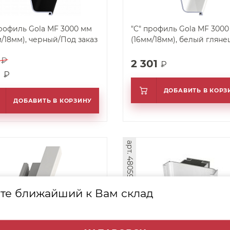
офиль Gola MF 3000 мм
"C" профиль Gola MF 3000 мм
м/18мм), черный/Под заказ
(16мм/18мм), белый гляне
 ₽
2 301
₽
9
₽
ДОБАВИТЬ В КОРЗ
ДОБАВИТЬ В КОРЗИНУ
арт. 48059
те ближайший к Вам склад