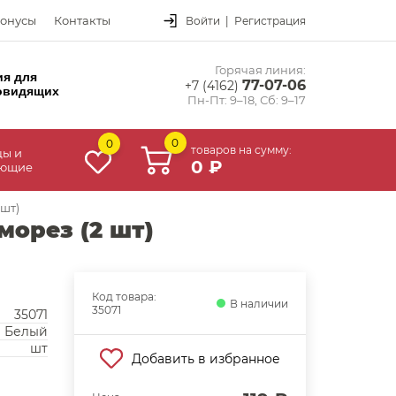
онусы
Контакты
Войти
|
Регистрация
Горячая линия:
ия для
77-07-06
+7 (4162)
овидящих
Пн-Пт: 9–18, Сб: 9–17
0
0
товаров на сумму:
цы и
0 ₽
ующие
шт)
орез (2 шт)
Код товара:
В наличии
35071
35071
Белый
шт
Добавить в избранное