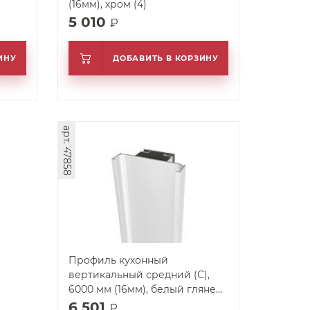
(16мм), хром (4)
5 010
₽
ИНУ
ДОБАВИТЬ В КОРЗИНУ
арт. 47858
Профиль кухонный
вертикальный средний (С),
6000 мм (16мм), белый глянец
(6)
6 501
₽