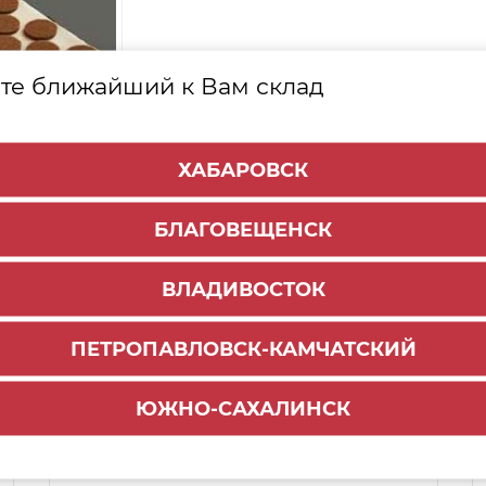
те ближайший к Вам склад
ХАБАРОВСК
БЛАГОВЕЩЕНСК
ВЛАДИВОСТОК
ПЕТРОПАВЛОВСК-КАМЧАТСКИЙ
ЮЖНО-САХАЛИНСК
Способы доставки:
1000 руб.
По городу:
ул. Мухина 150
Самовывоз: