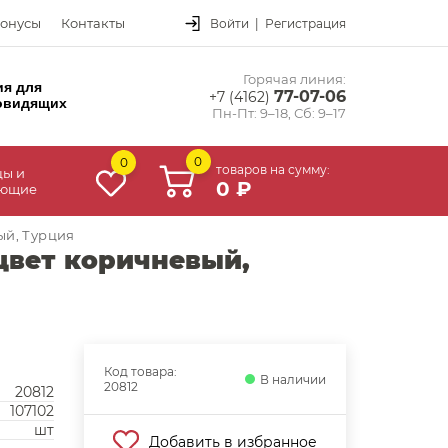
онусы
Контакты
Войти
|
Регистрация
Горячая линия:
ия для
77-07-06
+7 (4162)
овидящих
Пн-Пт: 9–18, Сб: 9–17
0
0
товаров на сумму:
цы и
0 ₽
ующие
ый, Турция
цвет коричневый,
Код товара:
В наличии
20812
20812
107102
шт
Добавить в избранное