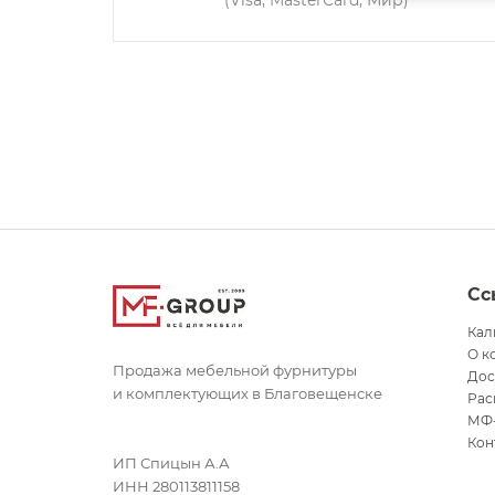
(Visa, MasterCard, Мир)
Сс
Кал
О к
Продажа мебельной фурнитуры
Дос
и комплектующих в Благовещенске
Рас
МФ
Кон
ИП Спицын А.А
ИНН 280113811158