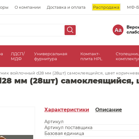
торы
О компании
Доставка и оплата
Распродажа
МФ-Б
Верс
Aa
слаб
ра
ЛДСП/
Универсальная
Компакт-
Столешни
МДФ
фурнитура
плита HPL
комплект
ник войлочный d28 мм (28шт) самоклеящийся, цвет коричнев
28 мм (28шт) самоклеящийся, 
Характеристики
Описание
Артикул
Артикул поставщика
Базовая единица