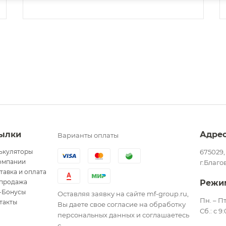
ылки
Адре
Варианты оплаты
ькуляторы
675029,
омпании
г.Благо
тавка и оплата
продажа
Режи
-Бонусы
Оставляя заявку на сайте mf-group.ru,
Пн. – Пт
такты
Вы даете свое согласие на обработку
Сб.: с 9
персональных данных и соглашаетесь
с