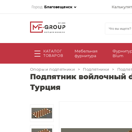
Калькуля
Город:
Благовещенск
Мебельная
Фурниту
КАТАЛОГ
ТОВАРОВ
фурнитура
Blum
Опоры и подпятники
>
Подпятники
>
Подпят
Подпятник войлочный d
Турция