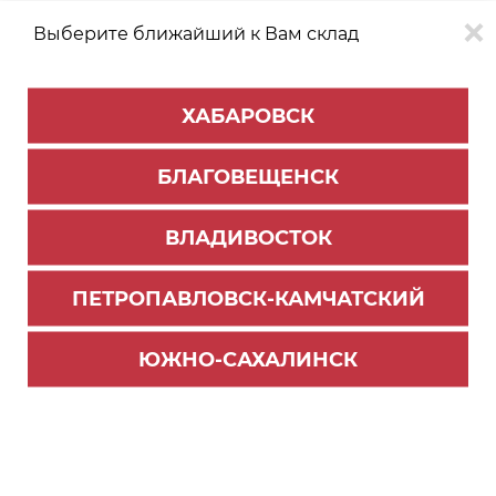
Выберите ближайший к Вам склад
0
0
ХАБАРОВСК
Версия для
Aa
БЛАГОВЕЩЕНСК
слабовидящих
ВЛАДИВОСТОК
КАТАЛОГ
Благовещенск
ТОВАРОВ
ПЕТРОПАВЛОВСК-КАМЧАТСКИЙ
Опоры и подпятники
>
Подпятники
Подпятник войлочный 43201.006 d45мм (10шт)
ЮЖНО-САХАЛИНСК
РС 6145 BR