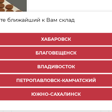
те ближайший к Вам склад
ХАБАРОВСК
БЛАГОВЕЩЕНСК
ВЛАДИВОСТОК
ПЕТРОПАВЛОВСК-КАМЧАТСКИЙ
ЮЖНО-САХАЛИНСК
Способы доставки:
1000 руб.
По городу:
ул. Мухина 150
Самовывоз: