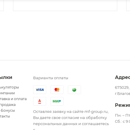
ылки
Адре
Варианты оплаты
ькуляторы
675029,
омпании
г.Благо
тавка и оплата
продажа
Режи
-Бонусы
Оставляя заявку на сайте mf-group.ru,
Пн. – Пт
такты
Вы даете свое согласие на обработку
Сб.: с 9
персональных данных и соглашаетесь
с