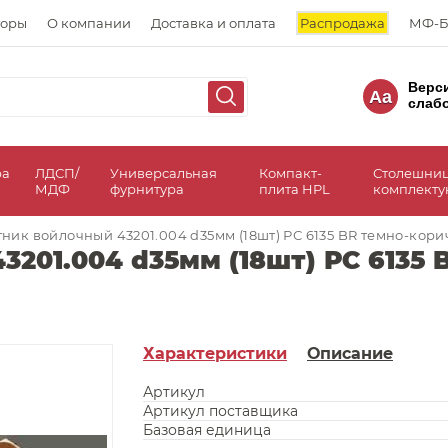
торы
О компании
Доставка и оплата
Распродажа
МФ-Б
Верс
Aa
слаб
ра
ЛДСП/
Универсальная
Компакт-
Столешни
МДФ
фурнитура
плита HPL
комплект
ник войлочный 43201.004 d35мм (18шт) РС 6135 BR темно-кор
201.004 d35мм (18шт) РС 6135
Характеристики
Описание
Артикул
Артикул поставщика
Базовая единица