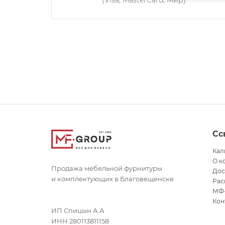
(Visa, MasterCard, Мир)
Сс
Кал
О к
Продажа мебельной фурнитуры
Дос
и комплектующих в Благовещенске
Рас
МФ
Кон
ИП Спицын А.А
ИНН 280113811158