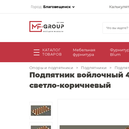
Калькуля
Город:
Благовещенск
Мебельная
Фурниту
КАТАЛОГ
ТОВАРОВ
фурнитура
Blum
Опоры и подпятники
>
Подпятники
>
Подпят
Подпятник войлочный 43
светло-коричневый