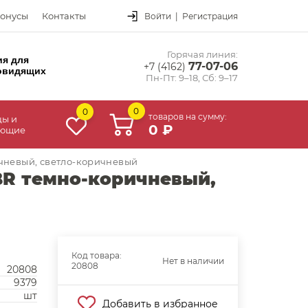
онусы
Контакты
Войти
|
Регистрация
Горячая линия:
ия для
77-07-06
+7 (4162)
овидящих
Пн-Пт: 9–18, Сб: 9–17
0
0
товаров на сумму:
цы и
0 ₽
ующие
ичневый, светло-коричневый
 BR темно-коричневый,
Код товара:
Нет в наличии
20808
20808
9379
шт
Добавить в избранное