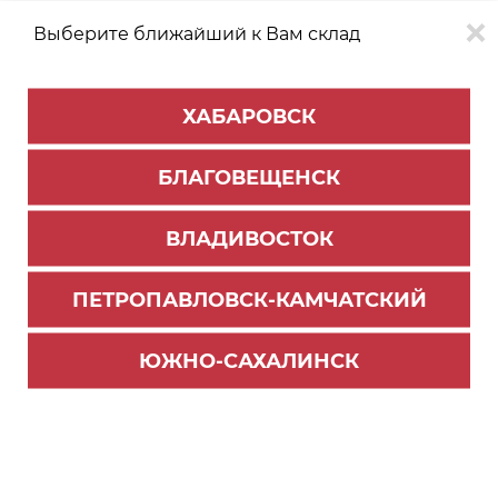
Выберите ближайший к Вам склад
0
0
ХАБАРОВСК
Версия для
Aa
БЛАГОВЕЩЕНСК
слабовидящих
ВЛАДИВОСТОК
КАТАЛОГ
Благовещенск
ТОВАРОВ
ПЕТРОПАВЛОВСК-КАМЧАТСКИЙ
Опоры и подпятники
Фильтр
ЮЖНО-САХАЛИНСК
СОРТИРОВАТЬ ПО:
Цене
Имени
Наличию