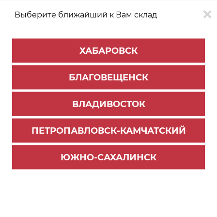
Выберите ближайший к Вам склад
0
0
ХАБАРОВСК
Версия для
Aa
БЛАГОВЕЩЕНСК
слабовидящих
ВЛАДИВОСТОК
КАТАЛОГ
Благовещенск
ТОВАРОВ
ПЕТРОПАВЛОВСК-КАМЧАТСКИЙ
Опоры и подпятники
Фильтр
ЮЖНО-САХАЛИНСК
СОРТИРОВАТЬ ПО:
Цене
Имени
Наличию