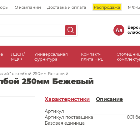
торы
О компании
Доставка и оплата
Распродажа
МФ-Б
Верс
Aa
слаб
ра
ЛДСП/
Универсальная
Компакт-
Столешни
МДФ
фурнитура
плита HPL
комплект
ский" с колбой 250мм Бежевый
олбой 250мм Бежевый
Характеристики
Описание
Артикул
Артикул поставщика
001 
Базовая единица