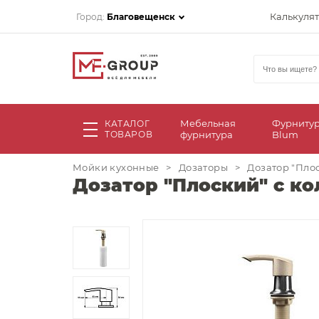
Калькуля
Город:
Благовещенск
Мебельная
Фурниту
КАТАЛОГ
ТОВАРОВ
фурнитура
Blum
Мойки кухонные
>
Дозаторы
>
Дозатор "Пло
Дозатор "Плоский" с к