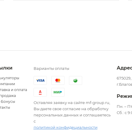
ылки
Адре
Варианты оплаты
ькуляторы
675029,
омпании
г.Благо
тавка и оплата
продажа
Режи
-Бонусы
Оставляя заявку на сайте mf-group.ru,
Пн. – Пт
такты
Вы даете свое согласие на обработку
Сб.: с 9
персональных данных и соглашаетесь
с
политикой конфидециальности