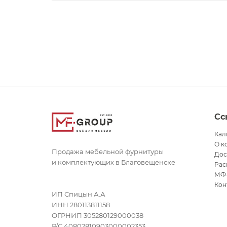
Сс
Кал
О к
Продажа мебельной фурнитуры
Дос
и комплектующих в Благовещенске
Рас
МФ
Кон
ИП Спицын А.А
ИНН 280113811158
ОГРНИП 305280129000038
Р/С 40802810903000002353