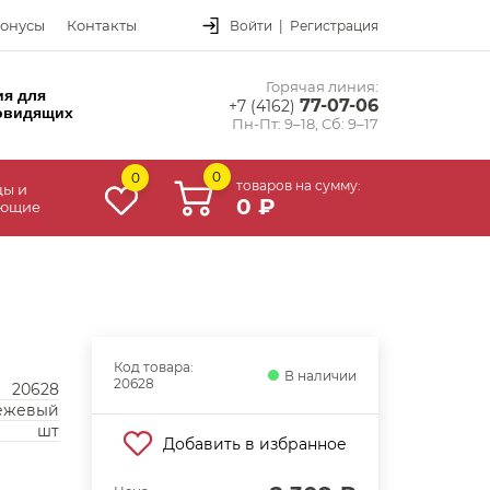
онусы
Контакты
Войти
|
Регистрация
Горячая линия:
ия для
77-07-06
+7 (4162)
овидящих
Пн-Пт: 9–18, Сб: 9–17
0
0
товаров на сумму:
цы и
0 ₽
ующие
Код товара:
В наличии
20628
20628
бежевый
шт
Добавить в избранное