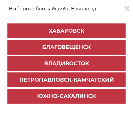
Выберите ближайший к Вам склад
0
0
ХАБАРОВСК
Версия для
Aa
БЛАГОВЕЩЕНСК
слабовидящих
ВЛАДИВОСТОК
КАТАЛОГ
Благовещенск
ТОВАРОВ
ПЕТРОПАВЛОВСК-КАМЧАТСКИЙ
ЛДСП/МДФ
>
МДФ ETERNO
МДФ-плита ЭТЕРНО (ETM12) МАТТ Мистик 2800
ЮЖНО-САХАЛИНСК
х1220х18мм