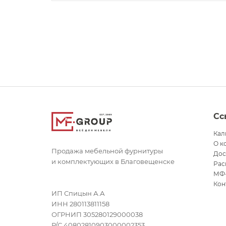
Сс
Кал
О к
Продажа мебельной фурнитуры
Дос
и комплектующих в Благовещенске
Рас
МФ
Кон
ИП Спицын А.А
ИНН 280113811158
ОГРНИП 305280129000038
Р/С 40802810903000002353