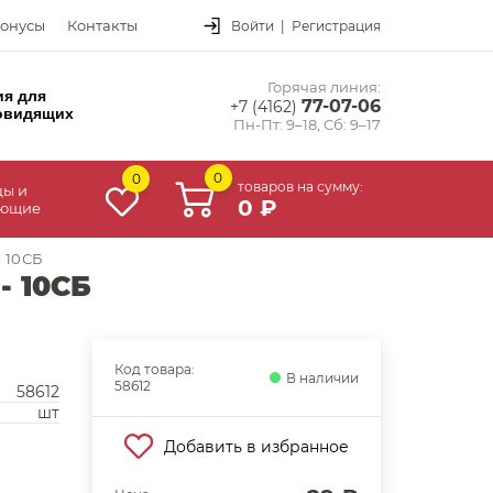
онусы
Контакты
Войти
|
Регистрация
Горячая линия:
ия для
77-07-06
+7 (4162)
овидящих
Пн-Пт: 9–18, Сб: 9–17
0
0
товаров на сумму:
цы и
0 ₽
ующие
- 10СБ
- 10СБ
Код товара:
В наличии
58612
58612
шт
Добавить в избранное