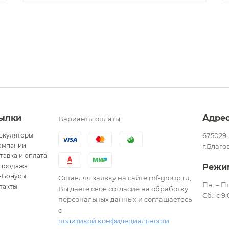
ылки
Адре
Варианты оплаты
ькуляторы
675029,
омпании
г.Благо
тавка и оплата
продажа
Режи
-Бонусы
Оставляя заявку на сайте mf-group.ru,
Пн. – Пт
такты
Вы даете свое согласие на обработку
Сб.: с 9
персональных данных и соглашаетесь
с
политикой конфидециальности