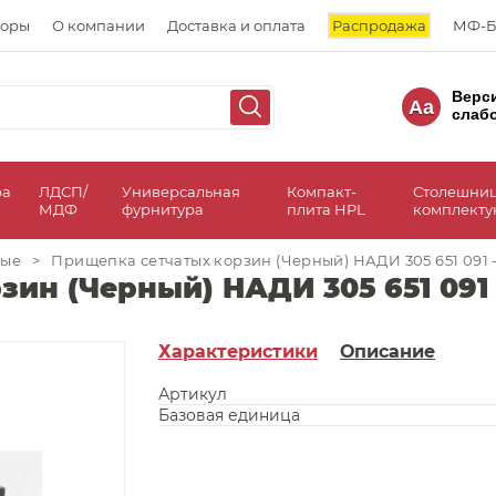
торы
О компании
Доставка и оплата
Распродажа
МФ-Б
Верс
Aa
слаб
ра
ЛДСП/
Универсальная
Компакт-
Столешни
МДФ
фурнитура
плита HPL
комплект
тые
>
Прищепка сетчатых корзин (Черный) НАДИ 305 651 091 
ин (Черный) НАДИ 305 651 091 
Характеристики
Описание
Артикул
Базовая единица