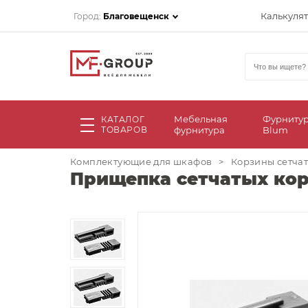
Калькуля
Город:
Благовещенск
Мебельная
Фурниту
КАТАЛОГ
ТОВАРОВ
фурнитура
Blum
Комплектующие для шкафов
>
Корзины сетча
Прищепка сетчатых корз