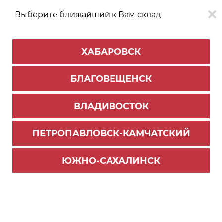
Выберите ближайший к Вам склад
0
0
ХАБАРОВСК
Версия для
Aa
БЛАГОВЕЩЕНСК
слабовидящих
ВЛАДИВОСТОК
КАТАЛОГ
Благовещенск
ТОВАРОВ
ПЕТРОПАВЛОВСК-КАМЧАТСКИЙ
Комплектующие для шкафов
>
Корзины сетчатые
Корзина сетчатая, 120*400*500 (Белый) НАЙДИ
ЮЖНО-САХАЛИНСК
KS002-01
Новинка