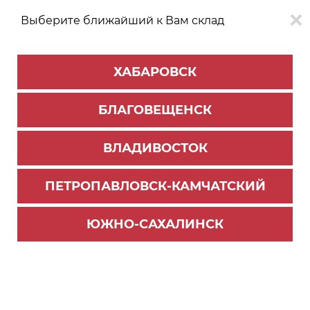
Выберите ближайший к Вам склад
0
0
ХАБАРОВСК
Версия для
Aa
БЛАГОВЕЩЕНСК
слабовидящих
ВЛАДИВОСТОК
КАТАЛОГ
Благовещенск
ТОВАРОВ
ПЕТРОПАВЛОВСК-КАМЧАТСКИЙ
Комплектующие для шкафов
>
Корзины сетчатые
Корзина для белья откидная 340*525*230 (Бел
ЮЖНО-САХАЛИНСК
ый) НАЙДИ