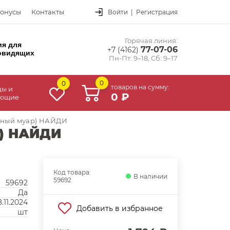
онусы
Контакты
Войти
|
Регистрация
Горячая линия:
ия для
77-07-06
+7 (4162)
овидящих
Пн-Пт: 9–18, Сб: 9–17
0
0
товаров на сумму:
цы и
0 ₽
ующие
ерный муар) НАЙДИ
р) НАЙДИ
Код товара:
В наличии
59692
59692
Да
8.11.2024
Добавить в избранное
шт