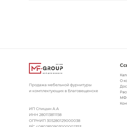
Сс
Кал
О к
Продажа мебельной фурнитуры
Дос
и комплектующих в Благовещенске
Рас
МФ
Кон
ИП Спицын А.А
ИНН 280113811158
ОГРНИП 305280129000038
Р/С 40802810903000002353