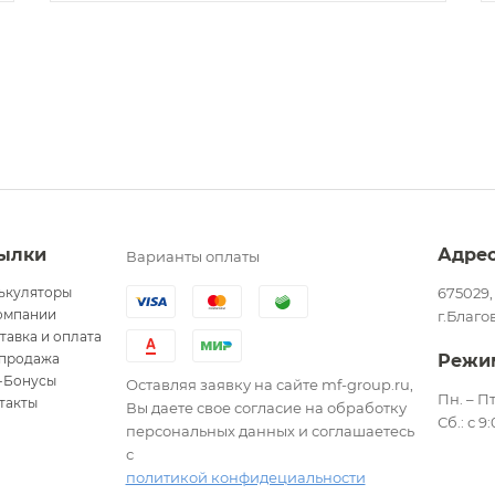
ылки
Адре
Варианты оплаты
ькуляторы
675029,
омпании
г.Благо
тавка и оплата
продажа
Режи
-Бонусы
Оставляя заявку на сайте mf-group.ru,
Пн. – Пт
такты
Вы даете свое согласие на обработку
Сб.: с 9
персональных данных и соглашаетесь
с
политикой конфидециальности