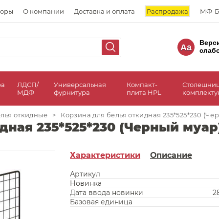
торы
О компании
Доставка и оплата
Распродажа
МФ-Б
Верс
Aa
слаб
ра
ЛДСП/
Универсальная
Компакт-
Столешни
МДФ
фурнитура
плита HPL
комплект
елья откидные
>
Корзина для белья откидная 235*525*230 (Ч
идная 235*525*230 (Черный муа
Характеристики
Описание
Артикул
Новинка
Дата ввода новинки
2
Базовая единица