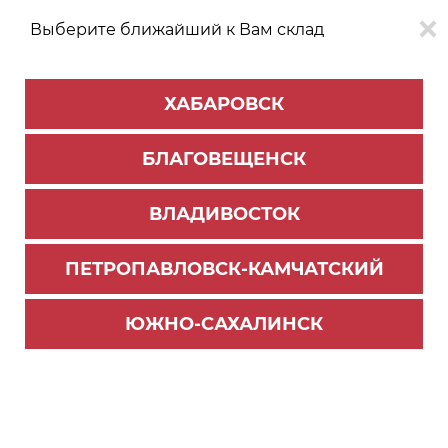
Выберите ближайший к Вам склад
0
0
ХАБАРОВСК
Версия для
Aa
БЛАГОВЕЩЕНСК
слабовидящих
ВЛАДИВОСТОК
КАТАЛОГ
Благовещенск
ТОВАРОВ
ПЕТРОПАВЛОВСК-КАМЧАТСКИЙ
Комплектующие для шкафов
>
Cтеллажная система «LINE System»
ЮЖНО-САХАЛИНСК
Полка сетчатая борт вверх 600*300 мм (Белый
муар) (10)
Новинка