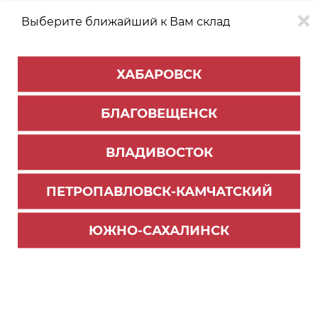
Выберите ближайший к Вам склад
0
0
ХАБАРОВСК
Версия для
Aa
БЛАГОВЕЩЕНСК
слабовидящих
ВЛАДИВОСТОК
КАТАЛОГ
Благовещенск
ТОВАРОВ
ПЕТРОПАВЛОВСК-КАМЧАТСКИЙ
Мебельная фурнитура
>
Ручки мебельные BOYARD
>
Ручки торцевые
ЮЖНО-САХАЛИНСК
Ручка мебельная торцевая RT112BSG.1/384/450
(30) П/ЗАКАЗ