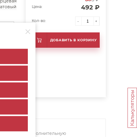
орцевая
492 ₽
атовый
Цена:
Кол-во:
-
+
84 мм
ДОБАВИТЬ В КОРЗИНУ
товый
Калькуляторы
Дополнительную