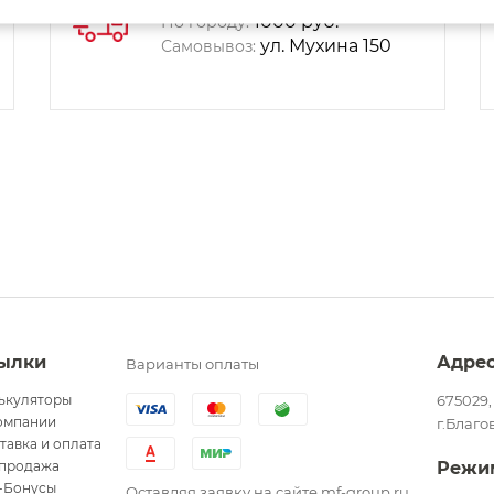
1000 руб.
По городу:
ул. Мухина 150
Самовывоз:
ылки
Адре
Варианты оплаты
ькуляторы
675029,
омпании
г.Благо
тавка и оплата
продажа
Режи
-Бонусы
Оставляя заявку на сайте mf-group.ru,