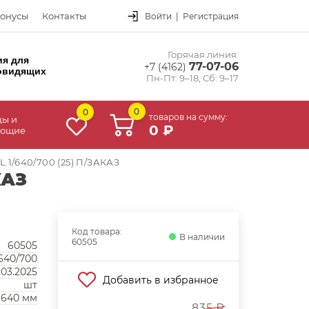
онусы
Контакты
Войти
|
Регистрация
Горячая линия:
ия для
77-07-06
+7 (4162)
овидящих
Пн-Пт: 9–18, Сб: 9–17
0
0
товаров на сумму:
цы и
0 ₽
ующие
.1/640/700 (25) П/ЗАКАЗ
КАЗ
Код товара:
В наличии
60505
60505
/640/700
.03.2025
Добавить в избранное
шт
640 мм
835 ₽