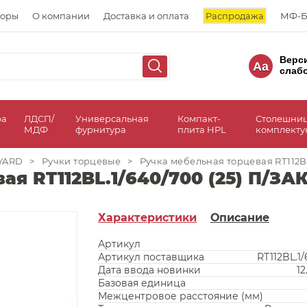
торы
О компании
Доставка и оплата
Распродажа
МФ-Б
Верс
Aa
слаб
ра
ЛДСП/
Универсальная
Компакт-
Столешни
МДФ
фурнитура
плита HPL
комплект
YARD
>
Ручки торцевые
>
Ручка мебельная торцевая RT112BL
ая RT112BL.1/640/700 (25) П/ЗА
Характеристики
Описание
Артикул
Артикул поставщика
RT112BL.1
Дата ввода новинки
12
Базовая единица
Межцентровое расстояние (мм)