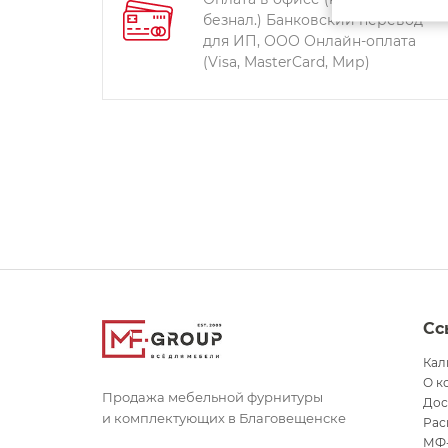
безнал.) Банковский перевод
для ИП, ООО Онлайн-оплата
(Visa, MasterCard, Мир)
Сс
Кал
О к
Продажа мебельной фурнитуры
Дос
и комплектующих в Благовещенске
Рас
МФ