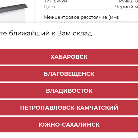
Тип ручки
Ручка т
Цвет
Чёрный м
Межцентровое расстояние (мм):
96 мм
160 мм
224 мм
320 мм
3
те ближайший к Вам склад
448 мм
512 мм
640 мм
704 мм
832 мм
1056 мм
ХАБАРОВСК
Цвет:
Брашированное сатиновое золото
БЛАГОВЕЩЕНСК
Розовое шампанское
Чёрный ма
ВЛАДИВОСТОК
ПЕТРОПАВЛОВСК-КАМЧАТСКИЙ
ЮЖНО-САХАЛИНСК
Способы доставки: