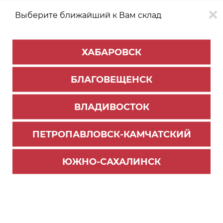
Выберите ближайший к Вам склад
0
0
ХАБАРОВСК
Версия для
Aa
БЛАГОВЕЩЕНСК
слабовидящих
ВЛАДИВОСТОК
КАТАЛОГ
Благовещенск
ТОВАРОВ
ПЕТРОПАВЛОВСК-КАМЧАТСКИЙ
Мебельная фурнитура
>
Ручки мебельные BOYARD
>
Ручки торцевые
ЮЖНО-САХАЛИНСК
Ручка мебельная торцевая RT112BL.1/320/400 (1
5) П/ЗАКАЗ