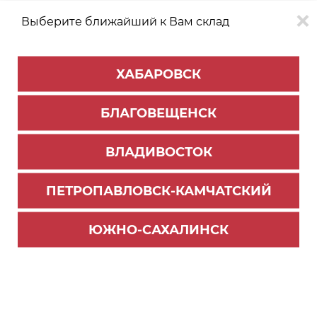
Выберите ближайший к Вам склад
0
0
ХАБАРОВСК
Версия для
Aa
БЛАГОВЕЩЕНСК
слабовидящих
ВЛАДИВОСТОК
КАТАЛОГ
Благовещенск
ТОВАРОВ
ПЕТРОПАВЛОВСК-КАМЧАТСКИЙ
Мебельная фурнитура
>
Ручки мебельные BOYARD
>
Ручки рейлинговые
ЮЖНО-САХАЛИНСК
ручка RR002CP.5/160